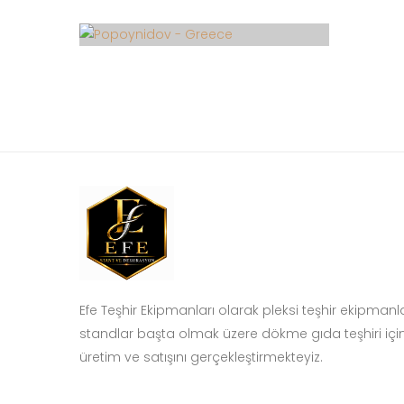
Efe Teşhir Ekipmanları olarak pleksi teşhir ekipmanl
standlar başta olmak üzere dökme gıda teşhiri içi
üretim ve satışını gerçekleştirmekteyiz.