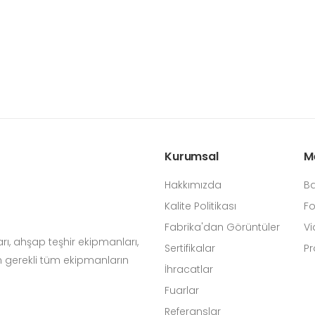
Kurumsal
M
Hakkımızda
Ba
Kalite Politikası
Fo
Fabrika'dan Görüntüler
Vi
arı, ahşap teşhir ekipmanları,
Sertifikalar
Pr
n gerekli tüm ekipmanların
İhracatlar
Fuarlar
Referanslar