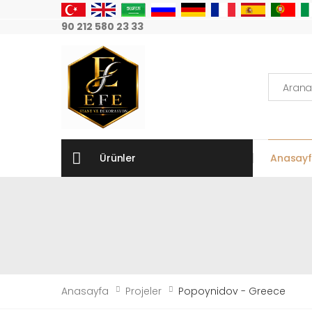
90 212 580 23 33
Arama:
Ürünler
Anasay
Anasayfa
Projeler
Popoynidov - Greece