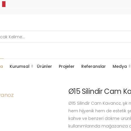
fa
Kurumsal
Ürünler
Projeler
Referanslar
Medya
Ø15 Silindir Cam K
Ø15 Silindir Cam Kavanoz, şık 
hem hijyenik hem de estetik şe
kahve ve benzeri dökme ürünle
kullanımlarında mağazanıza d