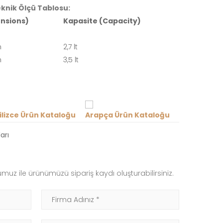
knik Ölçü Tablosu:
nsions)
Kapasite (Capacity)
m
2,7 lt
m
3,5 lt
ilizce Ürün Kataloğu
Arapça Ürün Kataloğu
arı
muz ile ürünümüzü sipariş kaydı oluşturabilirsiniz.
Firma Adınız