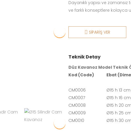
Dayanıklı yapısı ve zamansız 
ve farklı konseptlere kolayca 
SİPARİŞ VER
Teknik Detay
Düz Kavanoz Model Teknik Ö
Kod (Code)
Ebat (Dime
CM0006
Ø15 h 13 cm
CM0007
Ø15 h 16 cm
CM0008
Ø15 h 20 c
CM0009
Ø15 h 25 c
CM0010
Ø15 h 30 c