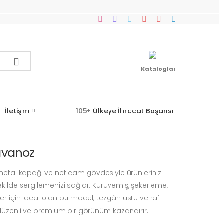
Kataloglar
İletişim
105+
Ülkeye İhracat Başarısı
avanoz
metal kapağı ve net cam gövdesiyle ürünlerinizi
kilde sergilemenizi sağlar. Kuruyemiş, şekerleme,
r için ideal olan bu model, tezgâh üstü ve raf
üzenli ve premium bir görünüm kazandırır.