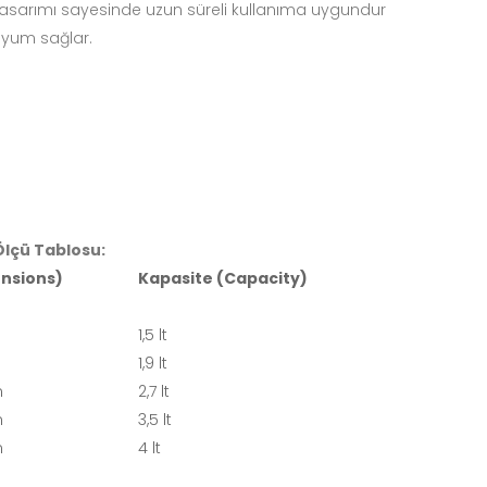
tasarımı sayesinde uzun süreli kullanıma uygundur
uyum sağlar.
lçü Tablosu:
nsions)
Kapasite (Capacity)
1,5 lt
1,9 lt
m
2,7 lt
m
3,5 lt
m
4 lt