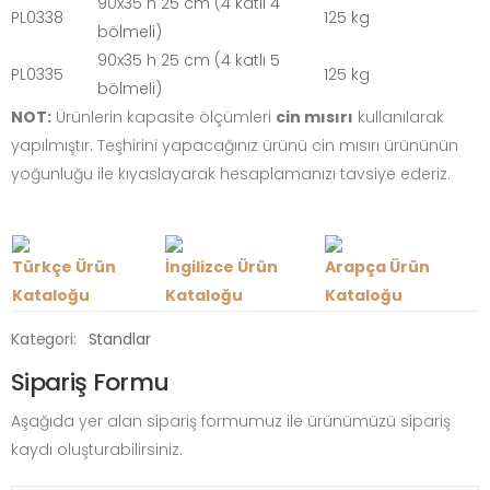
90x35 h 25 cm (4 katlı 4
PL0338
125 kg
bölmeli)
90x35 h 25 cm (4 katlı 5
PL0335
125 kg
bölmeli)
NOT:
Ürünlerin kapasite ölçümleri
cin mısırı
kullanılarak
yapılmıştır. Teşhirini yapacağınız ürünü cin mısırı ürününün
yoğunluğu ile kıyaslayarak hesaplamanızı tavsiye ederiz.
Türkçe Ürün
İngilizce Ürün
Arapça Ürün
Kataloğu
Kataloğu
Kataloğu
Kategori:
Standlar
Sipariş Formu
Aşağıda yer alan sipariş formumuz ile ürünümüzü sipariş
kaydı oluşturabilirsiniz.