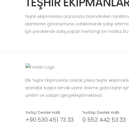
TEŞHİR EKİPMANLARI
Teşhir ekipmanları, ürününüzü barındırırken tanıtılm
alanlarının görünümüne odaklanarak satışı artırmayı 
için perakende satış yapan herhangi bir marka, bu ü
Efe Teşhir Ekipmanları olarak pleksi teşhir ekipmanl
standlar başta olmak üzere dökme gıda teşhiri içi
üretim ve satışını gerçekleştirmekteyiz.
Yurtiçi Destek Hattı
Yurtdışı Destek Hattı
+90 530 451 73 33
0 552 442 53 33