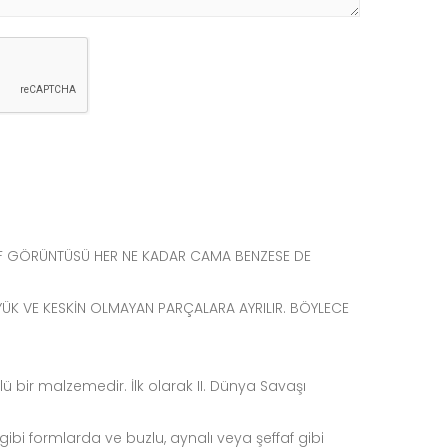
AF GÖRÜNTÜSÜ HER NE KADAR CAMA BENZESE DE
YÜK VE KESKİN OLMAYAN PARÇALARA AYRILIR. BÖYLECE
lü bir malzemedir. İlk olarak II. Dünya Savaşı
ibi formlarda ve buzlu, aynalı veya şeffaf gibi