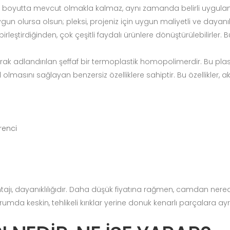
l ve boyutta mevcut olmakla kalmaz, aynı zamanda belirli uygula
uygun olursa olsun; pleksi, projeniz için uygun maliyetli ve dayan
birleştirdiğinden, çok çeşitli faydalı ürünlere dönüştürülebilirle
 olarak adlandırılan şeffaf bir termoplastik homopolimerdir. Bu 
l olmasını sağlayan benzersiz özelliklere sahiptir. Bu özellikler,
renci
ntajı, dayanıklılığıdır. Daha düşük fiyatına rağmen, camdan nere
mda keskin, tehlikeli kırıklar yerine donuk kenarlı parçalara ayrıla