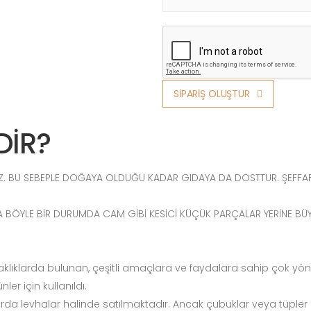
SİPARİŞ OLUŞTUR
DİR?
MEZ. BU SEBEPLE DOĞAYA OLDUĞU KADAR GIDAYA DA DOSTTUR. ŞEFF
DA BÖYLE BİR DURUMDA CAM GİBİ KESİCİ KÜÇÜK PARÇALAR YERİNE BÜ
 opaklıklarda bulunan, çeşitli amaçlara ve faydalara sahip çok yön
ler için kullanıldı.
arda levhalar halinde satılmaktadır. Ancak çubuklar veya tüpler g