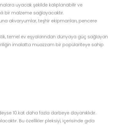
malara uyacak şekilde kalıplanabilir ve
ıklı bir malzeme sağlayacaktır.
r. Buna akvaryumlar, teşhir ekipmanları, pencere
plastik, temel ev eşyalarından dünyaya güç sağlayan
 akriliğin imalatta muazzam bir popülariteye sahip
deyse 10 kat daha fazla darbeye dayanıklıdır.
caktır. Bu özellikler pleksiyi, içerisinde gıda