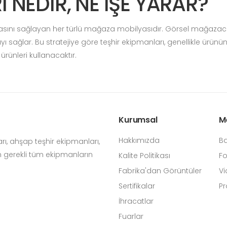
 NEDİR, NE İŞE YARAR?
asını sağlayan her türlü mağaza mobilyasıdır. Görsel mağazacılık 
sağlar. Bu stratejiye göre teşhir ekipmanları, genellikle ürünün
rünleri kullanacaktır.
Kurumsal
M
Hakkımızda
Ba
arı, ahşap teşhir ekipmanları,
n gerekli tüm ekipmanların
Kalite Politikası
Fo
Fabrika'dan Görüntüler
Vi
Sertifikalar
Pr
İhracatlar
Fuarlar