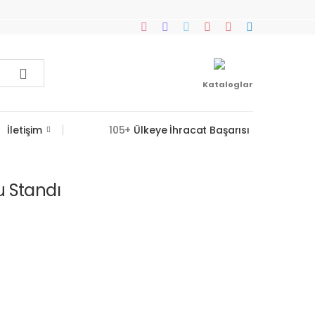
Kataloglar
İletişim
105+
Ülkeye İhracat Başarısı
u Standı