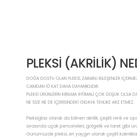
PLEKSİ (AKRİLİK) NE
DOĞA DOSTU OLAN PLEKSİ, ZARARLI BİLEŞENLER İÇER
CAMDAN 10 KAT DAHA DAYANIKLIDIR.
PLEKSİ ÜRÜNLERİN KIRILMA İHTİMALİ ÇOK DÜŞÜK OLSA 
NE SİZE NE DE İÇERİSİNDEKİ GIDAYA TEHLİKE ARZ ETMEZ.
Pleksiglas olarak da bilinen akrilik, çeşitli renk ve
sırasında uçak pencereleri, gölgelik ve taret gibi ürün
Günümüzde pleksi, en yaygın olarak çeşitli kalınlıkl