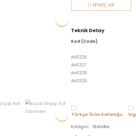
SİPARİŞ VER
Teknik Detay
Kod (Code)
AH0326
AH0327
AH0328
AH0329
Türkçe Ürün Kataloğu
İng
Kategori:
Standlar