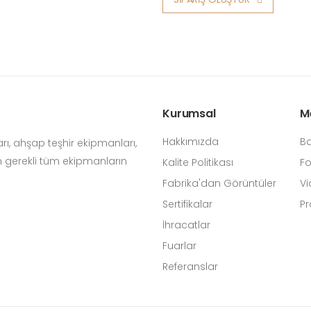
Kurumsal
M
Hakkımızda
Ba
arı, ahşap teşhir ekipmanları,
n gerekli tüm ekipmanların
Kalite Politikası
Fo
Fabrika'dan Görüntüler
Vi
Sertifikalar
Pr
İhracatlar
Fuarlar
Referanslar