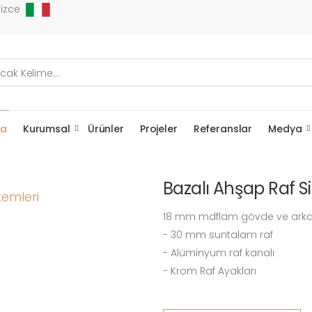
fa
Kurumsal
Ürünler
Projeler
Referanslar
Medya
Bazalı Ahşap Raf S
18 mm mdflam gövde ve arkal
- 30 mm suntalam raf
- Alüminyum raf kanalı
- Krom Raf Ayakları