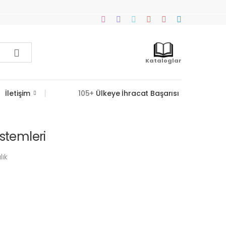
Kataloglar
İletişim
105+
Ülkeye İhracat Başarısı
istemleri
ık