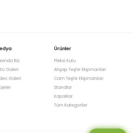
edya
Ürünler
sında Biz
Pleksi Kutu
to Galeri
Ahşap Teşhir Ekipmanları
deo Galeri
Cam Teşhir Ekipmanları
ojeler
Standlar
Kapaklar
Tüm Kategoriler