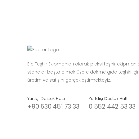
Efe Teşhir Ekipmanları olarak pleksi teşhir ekipmanl
standlar başta olmak üzere dökme gıda teşhiri içi
üretim ve satışını gerçekleştirmekteyiz.
Yurtiçi Destek Hattı
Yurtdışı Destek Hattı
+90 530 451 73 33
0 552 442 53 33