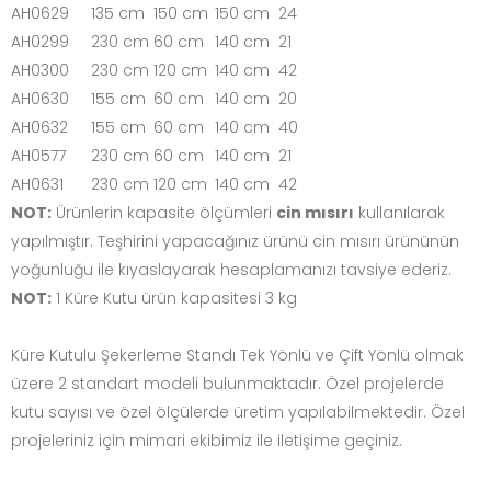
AH0629
135 cm
150 cm
150 cm
24
AH0299
230 cm
60 cm
140 cm
21
AH0300
230 cm
120 cm
140 cm
42
AH0630
155 cm
60 cm
140 cm
20
AH0632
155 cm
60 cm
140 cm
40
AH0577
230 cm
60 cm
140 cm
21
AH0631
230 cm
120 cm
140 cm
42
NOT:
Ürünlerin kapasite ölçümleri
cin mısırı
kullanılarak
yapılmıştır. Teşhirini yapacağınız ürünü cin mısırı ürününün
yoğunluğu ile kıyaslayarak hesaplamanızı tavsiye ederiz.
NOT:
1 Küre Kutu ürün kapasitesi 3 kg
Küre Kutulu Şekerleme Standı Tek Yönlü ve Çift Yönlü olmak
üzere 2 standart modeli bulunmaktadır. Özel projelerde
kutu sayısı ve özel ölçülerde üretim yapılabilmektedir. Özel
projeleriniz için mimari ekibimiz ile iletişime geçiniz.