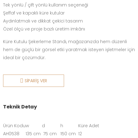
Tek yönlü / çift yönlü kullanım seçeneği
Şeffaf ve kapaklı küre kutular
Aydınlatmalı ve dikkat çekici tasarım
Özel ölçü ve proje bazlı üretim imkânı
Küre Kutulu Şekerleme Standı, mağazanızda hem düzenli
hem de güçlü bir görsel etki yaratmak isteyen işletmeler için
ideal bir çözümdür.
SİPARİŞ VER
Teknik Detay
Ürün Kodu
w
d
h
Küre Adet
AH0538
135 cm
75 cm
150 cm
12