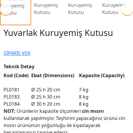
Yuvarlak Kuruyemiş Kutusu
SİPARİŞ VER
Teknik Detay
Kod (Code)
Ebat (Dimensions)
Kapasite (Capacity)
PL0181
Ø 25 h 20 cm
7 kg
PL0183
Ø 25 h 30 cm
8 kg
PL0184
Ø 30 h 20 cm
8 kg
NOT:
Ürünlerin kapasite ölçümleri
cin mısırı
kullanılarak yapılmıştır. Teşhirini yapacağınız ürünü cin
mısırı ürününün yoğunluğu ile kıyaslayarak
hesaplamanızı tavsiye ederiz.